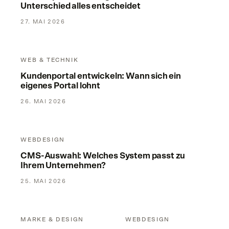
Unterschied alles entscheidet
27. MAI 2026
Kundenportal entwickeln: Wann sich ein eigenes Portal lohn
WEB & TECHNIK
Kundenportal entwickeln: Wann sich ein
eigenes Portal lohnt
26. MAI 2026
CMS-Auswahl: Welches System passt zu Ihrem Unternehme
WEBDESIGN
CMS-Auswahl: Welches System passt zu
Ihrem Unternehmen?
25. MAI 2026
Logoentwicklung: Prozess, Dauer und Kosten – was Sie wirkl
Ladezeit optimieren: Warum M
MARKE & DESIGN
WEBDESIGN