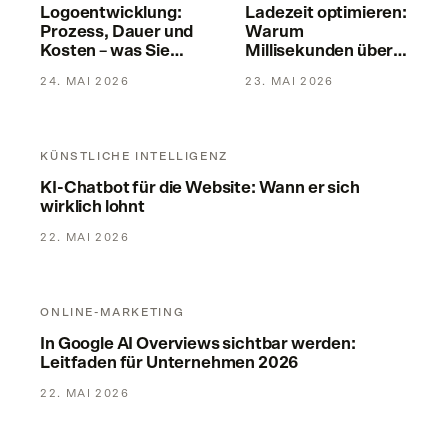
Logoentwicklung:
Ladezeit optimieren:
Prozess, Dauer und
Warum
Kosten – was Sie
Millisekunden über
wirklich erwarten
Leads entscheiden
24. MAI 2026
23. MAI 2026
dürfen
KI-Chatbot für die Website: Wann er sich wirklich lohnt
KÜNSTLICHE INTELLIGENZ
KI-Chatbot für die Website: Wann er sich
wirklich lohnt
22. MAI 2026
In Google AI Overviews sichtbar werden: Leitfaden für Unt
ONLINE-MARKETING
In Google AI Overviews sichtbar werden:
Leitfaden für Unternehmen 2026
22. MAI 2026
Styleguide erstellen: Was drin stehen muss – und warum er 