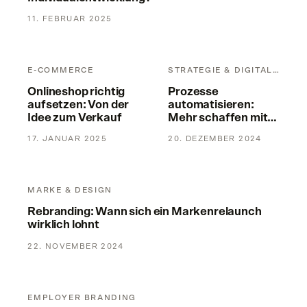
11. FEBRUAR 2025
Onlineshop richtig aufsetzen: Von der Idee zum Verkauf
Prozesse automatisieren: Meh
E-COMMERCE
STRATEGIE & DIGITALISIERUNG
Onlineshop richtig
Prozesse
aufsetzen: Von der
automatisieren:
Idee zum Verkauf
Mehr schaffen mit
weniger Aufwand
17. JANUAR 2025
20. DEZEMBER 2024
Rebranding: Wann sich ein Markenrelaunch wirklich lohnt
MARKE & DESIGN
Rebranding: Wann sich ein Markenrelaunch
wirklich lohnt
22. NOVEMBER 2024
Recruiting-Kampagne: Fachkräfte gezielt erreichen
EMPLOYER BRANDING