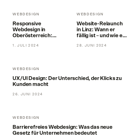
Responsive Webdesign in Oberösterreich: Pflicht, nicht Kür
Website-Relaunch in Linz: Wann 
WEBDESIGN
WEBDESIGN
Responsive
Website-Relaunch
Webdesign in
in Linz: Wann er
Oberösterreich:
fällig ist – und wie er
Pflicht, nicht Kür
gelingt
1. JULI 2024
28. JUNI 2024
UX/UI Design: Der Unterschied, der Klicks zu Kunden macht
WEBDESIGN
UX/UI Design: Der Unterschied, der Klicks zu
Kunden macht
26. JUNI 2024
Barrierefreies Webdesign: Was das neue Gesetz für Untern
WEBDESIGN
Barrierefreies Webdesign: Was das neue
Gesetz für Unternehmen bedeutet