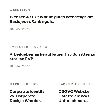
Website & SEO: Warum gutes Webdesign die Basis jedes Ran
WEBDESIGN
Website & SEO: Warum gutes Webdesign die
Basis jedes Rankings ist
19. MAI 2026
Arbeitgebermarke aufbauen: In 5 Schritten zur starken EVP
EMPLOYER BRANDING
Arbeitgebermarke aufbauen: In 5 Schritten zur
starken EVP
18. MAI 2026
Corporate Identity vs. Corporate Design: Was der Unterschie
DSGVO Website Österreich: 
MARKE & DESIGN
BARRIEREFREIHEIT & RECHT
Corporate Identity
DSGVO Website
vs. Corporate
Österreich: Was
Design: Was der
Unternehmen
Unterschied
beachten müssen