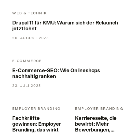
Drupal 11 für KMU: Warum sich der Relaunch jetzt lohnt
WEB & TECHNIK
Drupal 11 für KMU: Warum sich der Relaunch
jetzt lohnt
20. AUGUST 2025
E-Commerce-SEO: Wie Onlineshops nachhaltig ranken
E-COMMERCE
E-Commerce-SEO: Wie Onlineshops
nachhaltig ranken
23. JULI 2025
Fachkräfte gewinnen: Employer Branding, das wirkt
Karriereseite, die bewirbt: M
EMPLOYER BRANDING
EMPLOYER BRANDING
Fachkräfte
Karriereseite, die
gewinnen: Employer
bewirbt: Mehr
Branding, das wirkt
Bewerbungen,
weniger Aufwand