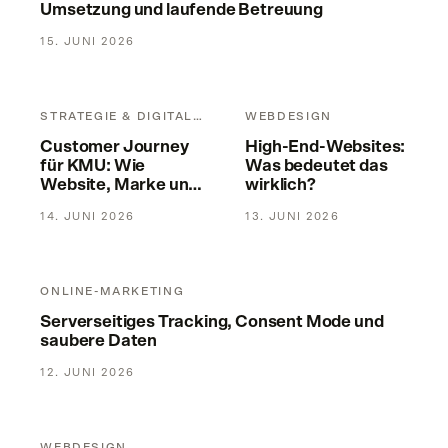
Umsetzung und laufende Betreuung
15. JUNI 2026
Customer Journey für KMU: Wie Website, Marke und Marke
High-End-Websites: Was bedeu
STRATEGIE & DIGITALISIERUNG
WEBDESIGN
Customer Journey
High-End-Websites:
für KMU: Wie
Was bedeutet das
Website, Marke und
wirklich?
Marketing
14. JUNI 2026
13. JUNI 2026
zusammenspielen
Serverseitiges Tracking, Consent Mode und saubere Daten
ONLINE-MARKETING
Serverseitiges Tracking, Consent Mode und
saubere Daten
12. JUNI 2026
Wie schreibe ich ein gutes Website-Briefing?
WEBDESIGN