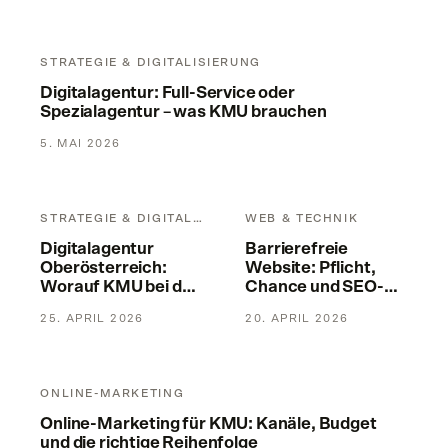
Digitalagentur: Full-Service oder Spezialagentur – was KMU
STRATEGIE & DIGITALISIERUNG
Digitalagentur: Full-Service oder
Spezialagentur – was KMU brauchen
5. MAI 2026
Digitalagentur Oberösterreich: Worauf KMU bei der Agenturw
Barrierefreie Website: Pflicht
STRATEGIE & DIGITALISIERUNG
WEB & TECHNIK
Digitalagentur
Barrierefreie
Oberösterreich:
Website: Pflicht,
Worauf KMU bei der
Chance und SEO-
Agenturwahl achten
Vorteil
25. APRIL 2026
20. APRIL 2026
sollten
Online-Marketing für KMU: Kanäle, Budget und die richtige 
ONLINE-MARKETING
Online-Marketing für KMU: Kanäle, Budget
und die richtige Reihenfolge