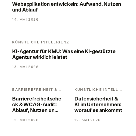
Webapplikation entwickeln: Aufwand, Nutzen
und Ablauf
14. MAI 2026
KI-Agentur für KMU: Was eine KI-gestützte Agentur wirklich l
KÜNSTLICHE INTELLIGENZ
KI-Agentur für KMU: Was eine KI-gestützte
Agentur wirklich leistet
13. MAI 2026
Barrierefreiheitscheck & WCAG-Audit: Ablauf, Nutzen und K
Datensicherheit & KI im Unte
BARRIEREFREIHEIT & RECHT
KÜNSTLICHE INTELLIGENZ
Barrierefreiheitsche
Datensicherheit &
ck & WCAG-Audit:
KI im Unternehmen:
Ablauf, Nutzen und
worauf es ankommt
Kosten
12. MAI 2026
12. MAI 2026
Logo Design für KMU: Was ein professionelles Logo wirklich 