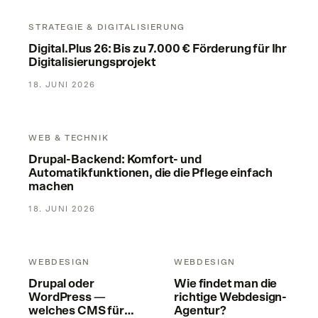
Digital.Plus 26: Bis zu 7.000 € Förderung für Ihr Digitalisier
STRATEGIE & DIGITALISIERUNG
Digital.Plus 26: Bis zu 7.000 € Förderung für Ihr
Digitalisierungsprojekt
18. JUNI 2026
Drupal-Backend: Komfort- und Automatikfunktionen, die die
WEB & TECHNIK
Drupal-Backend: Komfort- und
Automatikfunktionen, die die Pflege einfach
machen
18. JUNI 2026
Drupal oder WordPress — welches CMS für Unternehmen?
Wie findet man die richtige 
WEBDESIGN
WEBDESIGN
Drupal oder
Wie findet man die
WordPress —
richtige Webdesign-
welches CMS für
Agentur?