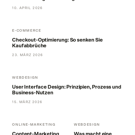
10. APRIL 2026
Checkout-Optimierung: So senken Sie Kaufabbrüche
E-COMMERCE
Checkout-Optimierung: So senken Sie
Kaufabbrüche
23. MÄRZ 2026
User Interface Design: Prinzipien, Prozess und Business-Nu
WEBDESIGN
User Interface Design: Prinzipien, Prozess und
Business-Nutzen
15. MÄRZ 2026
Content-Marketing für KMU: Mit Substanz zu mehr Anfrage
Was macht eine gute Homepage
ONLINE-MARKETING
WEBDESIGN
Content-Marketing
Was macht eine