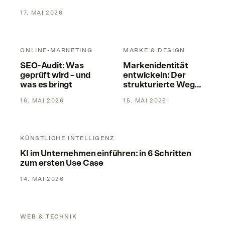
17. MAI 2026
SEO-Audit: Was geprüft wird – und was es bringt
Markenidentität entwickeln: D
ONLINE-MARKETING
MARKE & DESIGN
SEO-Audit: Was
Markenidentität
geprüft wird – und
entwickeln: Der
was es bringt
strukturierte Weg
für KMU
16. MAI 2026
15. MAI 2026
KI im Unternehmen einführen: in 6 Schritten zum ersten Use
KÜNSTLICHE INTELLIGENZ
KI im Unternehmen einführen: in 6 Schritten
zum ersten Use Case
14. MAI 2026
Webapplikation entwickeln: Aufwand, Nutzen und Ablauf
WEB & TECHNIK