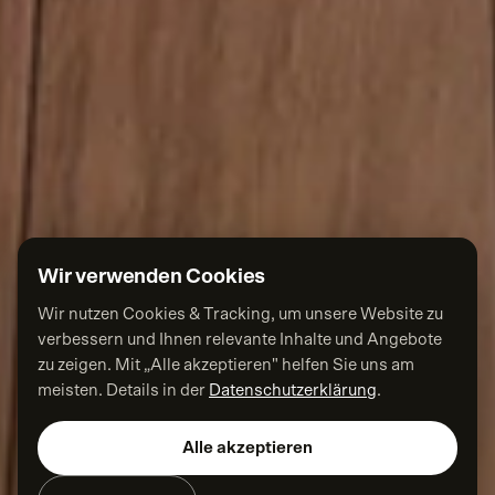
Wir verwenden Cookies
Wir nutzen Cookies & Tracking, um unsere Website zu
verbessern und Ihnen relevante Inhalte und Angebote
zu zeigen. Mit „Alle akzeptieren" helfen Sie uns am
meisten. Details in der
Datenschutzerklärung
.
Alle akzeptieren