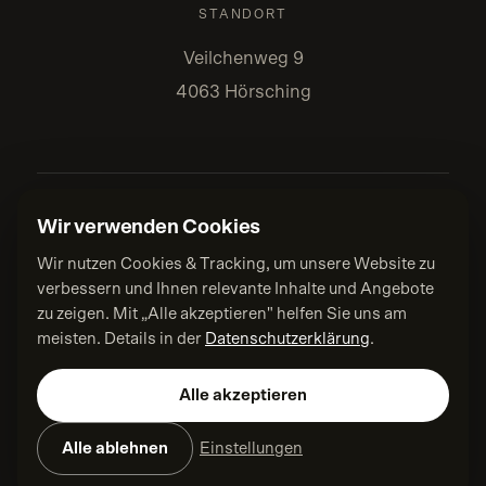
STANDORT
Veilchenweg 9
4063 Hörsching
Wir verwenden Cookies
Wir nutzen Cookies & Tracking, um unsere Website zu
verbessern und Ihnen relevante Inhalte und Angebote
DATENSCHUTZ
zu zeigen. Mit „Alle akzeptieren" helfen Sie uns am
IMPRESSUM
meisten. Details in der
Datenschutzerklärung
.
AGB
BARRIEREFREIHEIT
Alle akzeptieren
FAQ
KONTAKT
Alle ablehnen
Einstellungen
COOKIE-EINSTELLUNGEN