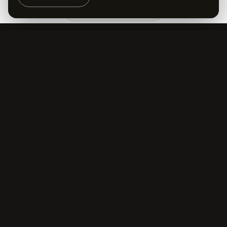
Kontakt aufnehmen
KONTAKT
contact@moremedia.at
+43 732 7840840
STANDORT
Veilchenweg 9
4063 Hörsching
DATENSCHUTZ