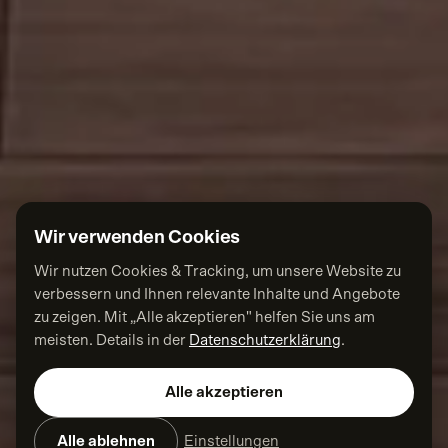
Wir verwenden Cookies
Wir nutzen Cookies & Tracking, um unsere Website zu
verbessern und Ihnen relevante Inhalte und Angebote
zu zeigen. Mit „Alle akzeptieren" helfen Sie uns am
meisten. Details in der
Datenschutzerklärung
.
Alle akzeptieren
Alle ablehnen
Einstellungen