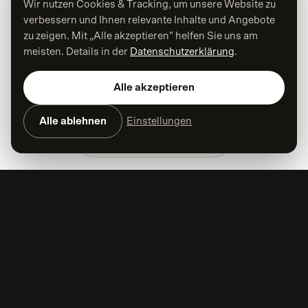
Wir nutzen Cookies & Tracking, um unsere Website zu
verbessern und Ihnen relevante Inhalte und Angebote
zu zeigen. Mit „Alle akzeptieren" helfen Sie uns am
meisten. Details in der
Datenschutzerklärung
.
Alle akzeptieren
Alle ablehnen
Einstellungen
ORBIT Cloud Solutions: Ein
Web-
Auftritt
, in dem Technologie auf
kreative Einfachheit trifft.
Bei der Umsetzung von IT-Projekten gibt es
Unternehmen, die weit mehr tun, als nur