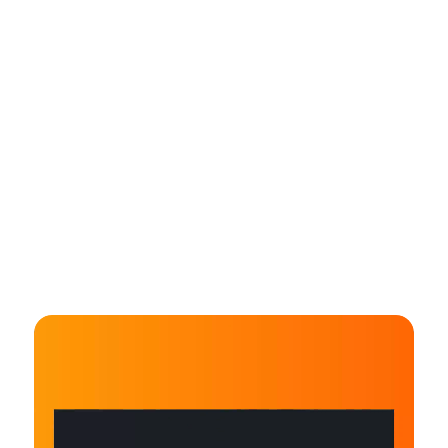
KUNDE
ORBIT CLOUD SOLUTIONS
Aufregende Website
für Orbit Cloud
Solutions