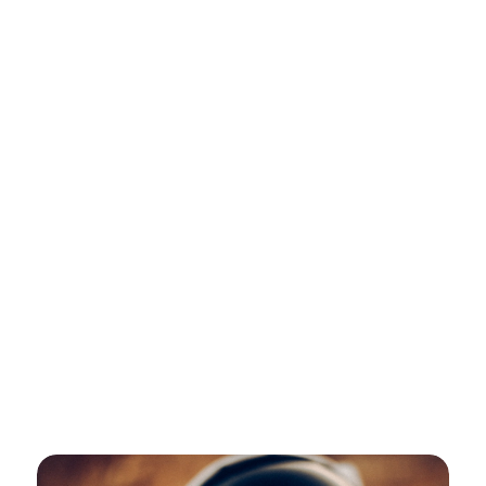
KUNDE
NICON
Webdesign und
Webentwicklung für
Markenexpertin
Nicole Hinum