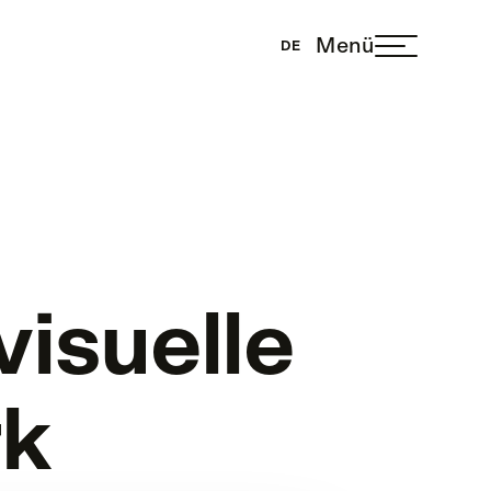
Menü
DE
isuelle
rk