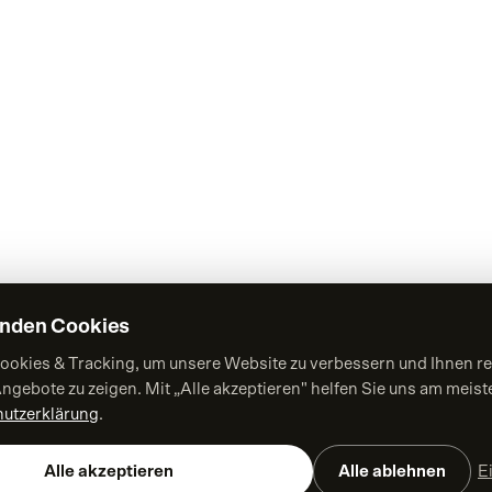
r Marken tun.
MARKE & STRATEGIE
Corporate Design
Markenworkshop
Strategische Beratung
enden Cookies
Employer Branding
ookies & Tracking, um unsere Website zu verbessern und Ihnen re
Werbeagentur
ngebote zu zeigen. Mit „Alle akzeptieren" helfen Sie uns am meiste
utzerklärung
.
Kreativagentur
Digitalagentur
Alle akzeptieren
Alle ablehnen
E
Kontakt aufnehmen