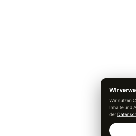
LEISTUNGEN
Alles, was wir fü
WEB & TECHNIK
Webdesign
Webentwicklung
Drupal-Entwicklung
Wir verw
Individuelle Onlineshops
Wir nutzen C
Webapplikationen
Inhalte und A
der
Datensch
User Interface Design
Barrierefreiheit