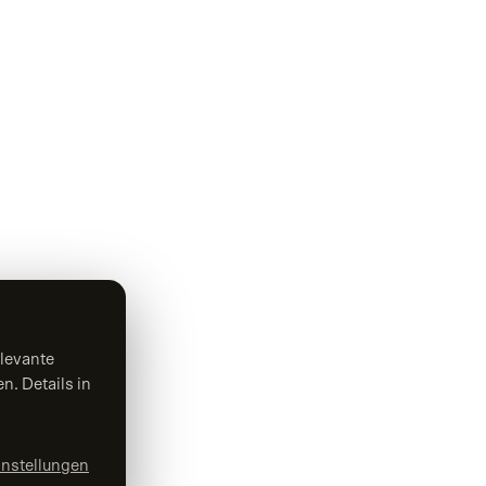
MARKETING & KI
Online-Marketing
Suchmaschinenoptimierung
Google Ads & SEA
Social Media
levante
KI-Beratung
n. Details in
KI-Entwicklung
Generative Engine Optimization
instellungen