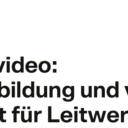
video:
ildung und v
t für Leitwe