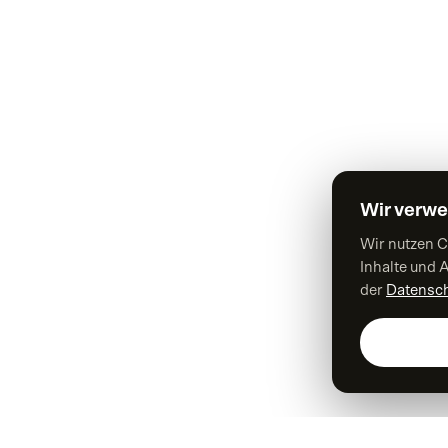
WEB & TECHNIK
Webdesign
Webentwicklung
Drupal-Entwicklung
Wir verw
Individuelle Onlineshops
Wir nutzen C
Webapplikationen
Inhalte und A
der
Datensch
User Interface Design
Barrierefreiheit