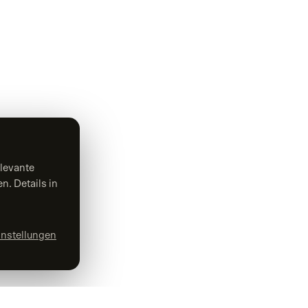
MARKETING & KI
Online-Marketing
Suchmaschinenoptimierung
Google Ads & SEA
Social Media
levante
KI-Beratung
n. Details in
KI-Entwicklung
Generative Engine Optimization
instellungen