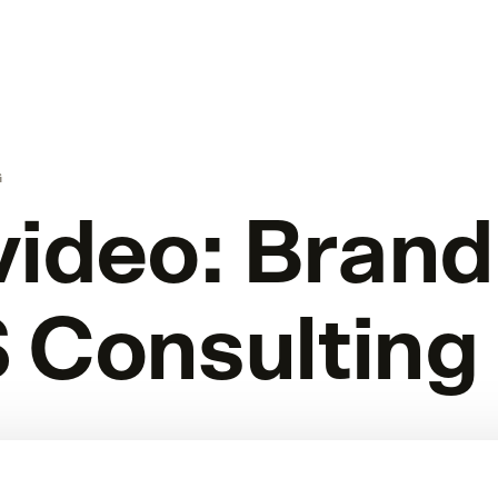
G
video: Brand
 Consulting