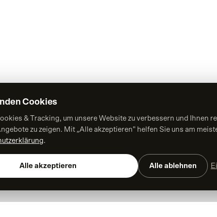
MARKE & STRATEGIE
Corporate Design
Markenworkshop
Strategische Beratung
enden Cookies
Employer Branding
ookies & Tracking, um unsere Website zu verbessern und Ihnen re
Werbeagentur
ngebote zu zeigen. Mit „Alle akzeptieren" helfen Sie uns am meiste
utzerklärung
.
Kreativagentur
Digitalagentur
Alle akzeptieren
Alle ablehnen
E
Kontakt aufnehmen