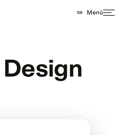
Menü
DE
 Design